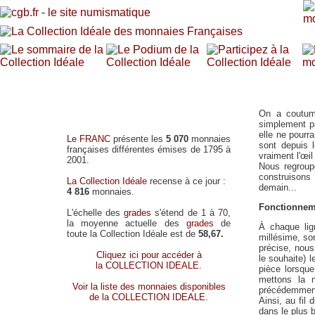
On a coutume
simplement p
elle ne pourr
Le FRANC
présente les
5 070
monnaies
sont depuis 
françaises différentes émises de 1795 à
vraiment l'œil
2001.
Nous regroup
construisons 
La Collection Idéale
recense à ce jour :
demain...
4 816
monnaies.
Fonctionneme
L'échelle des
grades
s'étend de 1 à 70,
la moyenne actuelle des
grades
de
À chaque lig
toute la Collection Idéale est de
58,67.
millésime, so
précise, nous
Cliquez ici pour accéder à
le souhaite) l
la COLLECTION IDEALE.
pièce lorsqu
mettons la 
Voir la liste des monnaies disponibles
précédemment
de la COLLECTION IDEALE.
Ainsi, au fil
dans le plus b