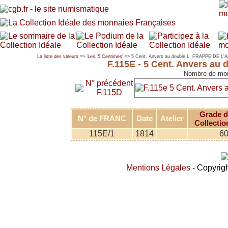
La liste des valeurs
=> '
Les '5 Centimes'
=> 5 Cent. Anvers au double L, FRAPPE DE 
F.115E - 5 Cent. Anvers 
Nombre de mon
N° précédent
F.115D
Grade d
N° de FRANC
Date
Atelier
Collectio
115E/1
1814
6
Mentions Légales
- Copyrigh