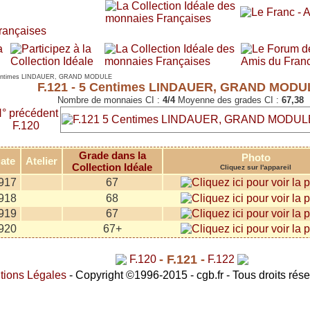
entimes LINDAUER, GRAND MODULE
F.121 - 5 Centimes LINDAUER, GRAND MODU
Nombre de monnaies CI :
4/4
Moyenne des grades CI :
67,38
° précédent
F.120
Grade dans la
Photo
ate
Atelier
Collection Idéale
Cliquez sur l'appareil
917
67
918
68
919
67
920
67+
- F.121 -
F.120
F.122
tions Légales
- Copyright ©1996-2015 - cgb.fr - Tous droits rés