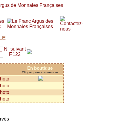
LE
N° suivant
F.122
En boutique
Cliquez pour commander
ervés