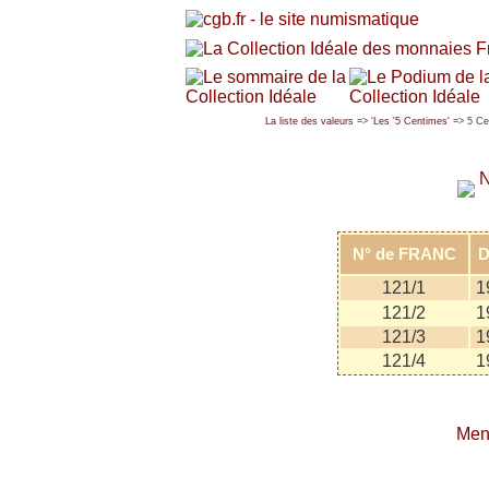
La liste des valeurs
=> '
Les '5 Centimes'
=> 5 C
N
N° de FRANC
D
121/1
1
121/2
1
121/3
1
121/4
1
Men