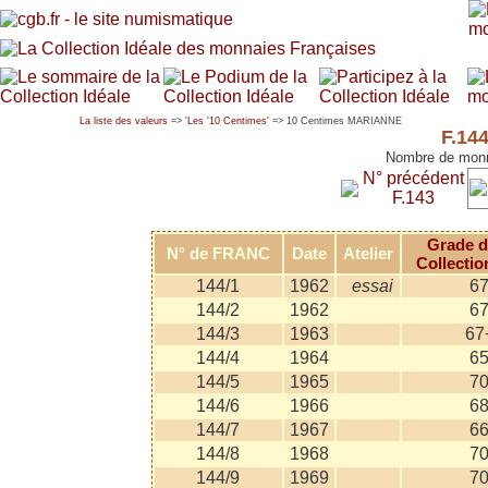
La liste des valeurs
=> '
Les '10 Centimes'
=> 10 Centimes MARIANNE
F.14
Nombre de monn
N° précédent
F.143
Grade d
N° de FRANC
Date
Atelier
Collectio
144/1
1962
essai
6
144/2
1962
6
144/3
1963
67
144/4
1964
6
144/5
1965
7
144/6
1966
6
144/7
1967
6
144/8
1968
7
144/9
1969
7