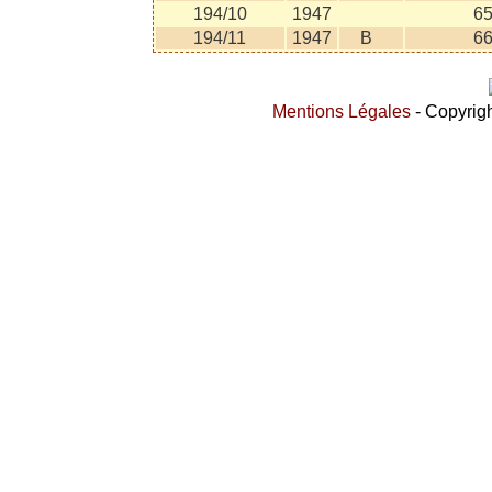
194/10
1947
6
194/11
1947
B
6
Mentions Légales
- Copyrigh