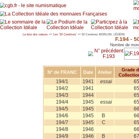
La liste des valeurs
=> '
Les '50 Centimes'
=> 50 Centimes MORLON, LÉGÈRE
F.194 -
Nombre de monn
N° précédent
F.193
Grade d
N° de FRANC
Date
Atelier
Collectio
194/1
1941
essai
6
194/2
1941
6
194/3
1944
6
194/4
1945
essai
6
194/5
1945
6
194/6
1945
B
6
194/7
1945
C
6
194/8
1946
6
194/9
1946
B
6