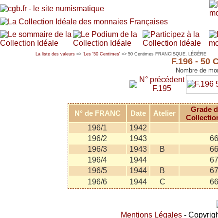
La liste des valeurs
=> '
Les '50 Centimes'
=> 50 Centimes FRANCISQUE, LÉGÈRE
F.196 - 5
Nombre de mon
N° précédent
F.195
Grade d
N° de FRANC
Date
Atelier
Collectio
196/1
1942
196/2
1943
6
196/3
1943
B
6
196/4
1944
6
196/5
1944
B
6
196/6
1944
C
6
Mentions Légales
- Copyrigh