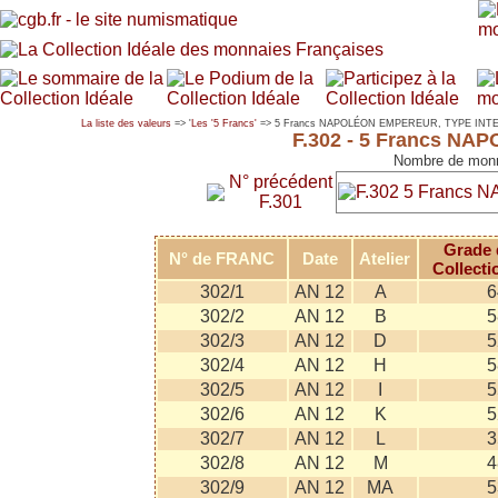
La liste des valeurs
=> '
Les '5 Francs'
=> 5 Francs NAPOLÉON EMPEREUR, TYPE INT
F.302 - 5 Francs N
Nombre de monn
N° précédent
F.301
Grade 
N° de FRANC
Date
Atelier
Collecti
302/1
AN 12
A
6
302/2
AN 12
B
5
302/3
AN 12
D
5
302/4
AN 12
H
5
302/5
AN 12
I
5
302/6
AN 12
K
5
302/7
AN 12
L
3
302/8
AN 12
M
4
302/9
AN 12
MA
5