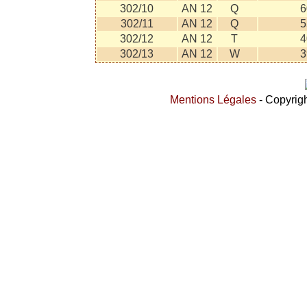
302/10
AN 12
Q
6
302/11
AN 12
Q
5
302/12
AN 12
T
4
302/13
AN 12
W
3
Mentions Légales
- Copyrigh