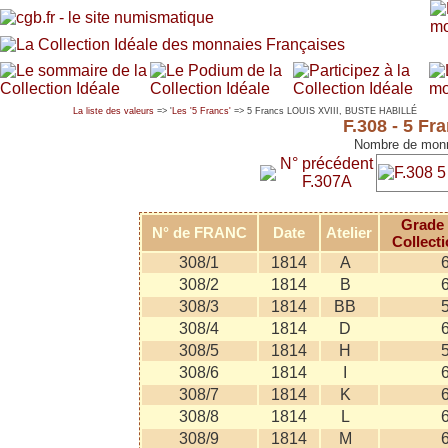
La liste des valeurs
=> '
Les '5 Francs'
=> 5 Francs LOUIS XVIII, BUSTE HABILLÉ
F.308 - 5 F
Nombre de monn
N° précédent
F.307A
Grade 
N° de FRANC
Date
Atelier
Collecti
308/1
1814
A
308/2
1814
B
308/3
1814
BB
308/4
1814
D
308/5
1814
H
308/6
1814
I
308/7
1814
K
308/8
1814
L
308/9
1814
M