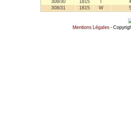
308/30
1815
T
308/31
1815
W
Mentions Légales
- Copyrigh