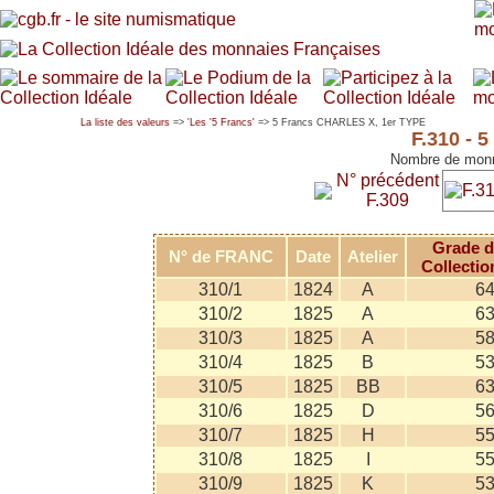
La liste des valeurs
=> '
Les '5 Francs'
=> 5 Francs CHARLES X, 1er TYPE
F.310 - 
Nombre de monn
N° précédent
F.309
Grade d
N° de FRANC
Date
Atelier
Collectio
310/1
1824
A
6
310/2
1825
A
6
310/3
1825
A
5
310/4
1825
B
5
310/5
1825
BB
6
310/6
1825
D
5
310/7
1825
H
5
310/8
1825
I
5
310/9
1825
K
5