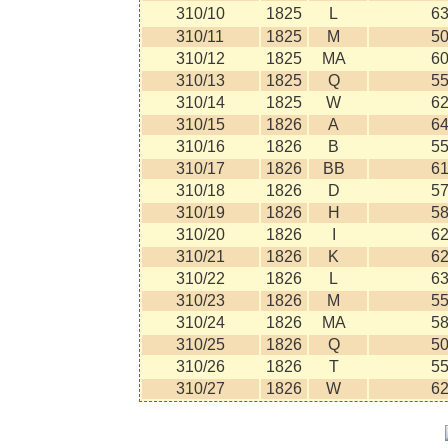
310/10
1825
L
6
310/11
1825
M
5
310/12
1825
MA
6
310/13
1825
Q
5
310/14
1825
W
6
310/15
1826
A
6
310/16
1826
B
5
310/17
1826
BB
6
310/18
1826
D
5
310/19
1826
H
5
310/20
1826
I
6
310/21
1826
K
6
310/22
1826
L
6
310/23
1826
M
5
310/24
1826
MA
5
310/25
1826
Q
5
310/26
1826
T
5
310/27
1826
W
6