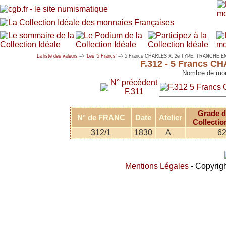
La liste des valeurs
=> '
Les '5 Francs'
=> 5 Francs CHARLES X, 2e TYPE, TRANCHE E
F.312 - 5 Francs 
Nombre de mon
N° précédent
F.311
Grade d
N° de FRANC
Date
Atelier
Collectio
312/1
1830
A
6
Mentions Légales
- Copyrigh