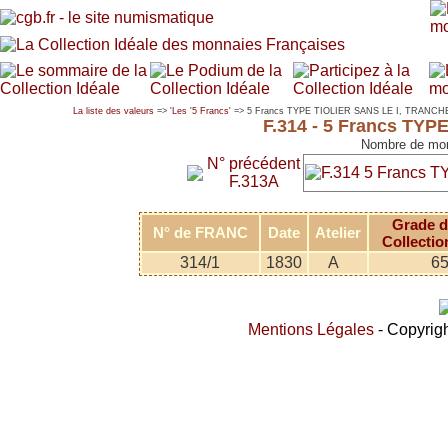
La liste des valeurs
=> '
Les '5 Francs'
=> 5 Francs TYPE TIOLIER SANS LE I, TRANCH
F.314 - 5 Francs TY
Nombre de mon
N° précédent
F.313A
Grade d
N° de FRANC
Date
Atelier
Collectio
314/1
1830
A
6
Mentions Légales
- Copyrigh