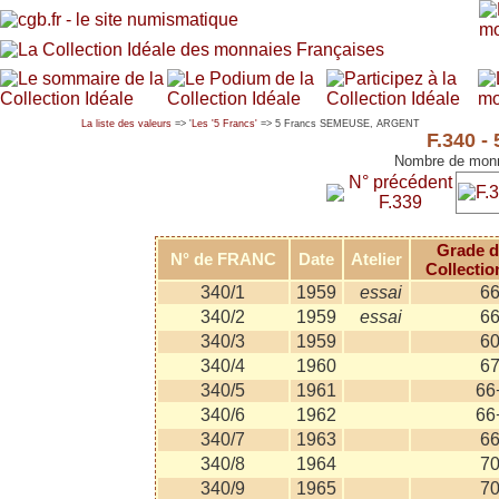
La liste des valeurs
=> '
Les '5 Francs'
=> 5 Francs SEMEUSE, ARGENT
F.340 
Nombre de monn
N° précédent
F.339
Grade d
N° de FRANC
Date
Atelier
Collectio
340/1
1959
essai
6
340/2
1959
essai
6
340/3
1959
6
340/4
1960
6
340/5
1961
66
340/6
1962
66
340/7
1963
6
340/8
1964
7
340/9
1965
7