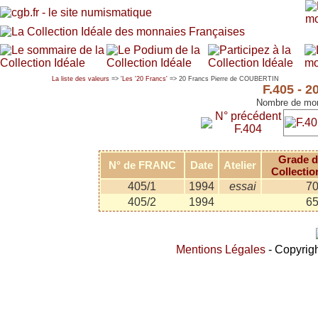
La liste des valeurs
=> '
Les '20 Francs'
=> 20 Francs Pierre de COUBERTIN
F.405 - 
Nombre de mon
N° précédent
F.404
Grade d
N° de FRANC
Date
Atelier
Collectio
405/1
1994
essai
7
405/2
1994
6
Mentions Légales
- Copyrigh