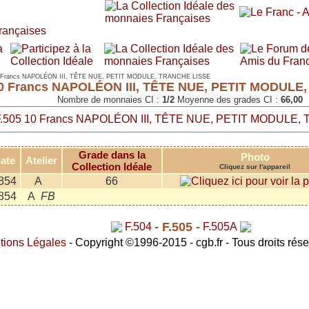
 Francs NAPOLÉON III, TÊTE NUE, PETIT MODULE, TRANCHE LISSE
 10 Francs NAPOLÉON III, TÊTE NUE, PETIT MODUL
Nombre de monnaies CI :
1/2
Moyenne des grades CI :
66,00
Grade dans la
Photo
ate
Atelier
Collection Idéale
Cliquez sur l'appareil
854
A
66
854
A
FB
- F.505 -
F.504
F.505A
tions Légales
- Copyright ©1996-2015 - cgb.fr - Tous droits rés