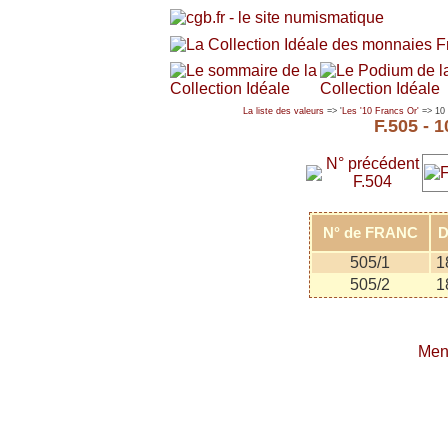
La liste des valeurs
=> '
Les '10 Francs Or'
=> 10
F.505 -
N° précédent
F.504
N° de FRANC
D
505/1
1
505/2
1
Men