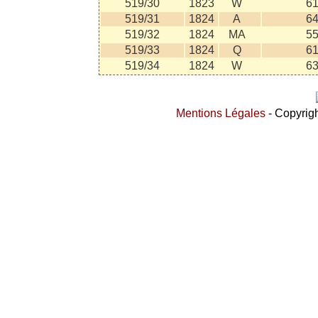
519/30
1823
W
6
519/31
1824
A
6
519/32
1824
MA
5
519/33
1824
Q
6
519/34
1824
W
6
Mentions Légales
- Copyrigh