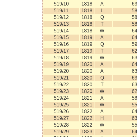
519/10
1818
A
6
519/11
1818
L
5
519/12
1818
Q
5
519/13
1818
T
5
519/14
1818
W
6
519/15
1819
A
6
519/16
1819
Q
5
519/17
1819
T
6
519/18
1819
W
6
519/19
1820
A
6
519/20
1820
A
6
519/21
1820
Q
6
519/22
1820
T
6
519/23
1820
W
6
519/24
1821
A
5
519/25
1821
W
5
519/26
1822
A
6
519/27
1822
H
6
519/28
1822
W
5
519/29
1823
A
6