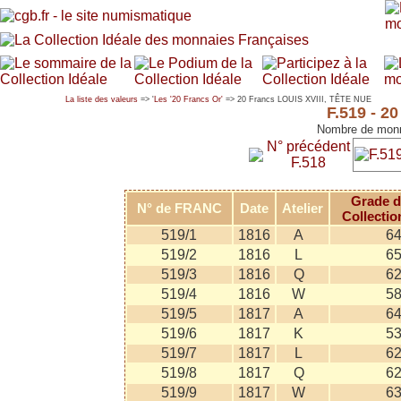
La liste des valeurs
=> '
Les '20 Francs Or'
=> 20 Francs LOUIS XVIII, TÊTE NUE
F.519 - 2
Nombre de monn
N° précédent
F.518
Grade d
N° de FRANC
Date
Atelier
Collectio
519/1
1816
A
6
519/2
1816
L
6
519/3
1816
Q
6
519/4
1816
W
5
519/5
1817
A
6
519/6
1817
K
5
519/7
1817
L
6
519/8
1817
Q
6
519/9
1817
W
6