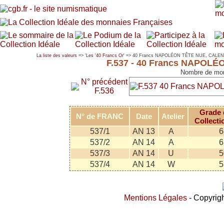
La liste des valeurs
=> '
Les '40 Francs Or'
=> 40 Francs NAPOLÉON TÊTE NUE, CAL
F.537 - 40 Francs NAPO
Nombre de mon
N° précédent
F.536
Grade 
N° de FRANC
Date
Atelier
Collecti
537/1
AN 13
A
6
537/2
AN 14
A
6
537/3
AN 14
U
5
537/4
AN 14
W
5
Mentions Légales
- Copyrigh