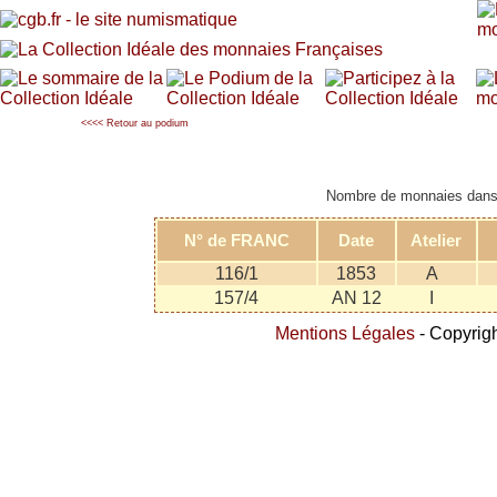
<<<< Retour au podium
Nombre de monnaies dans l
N° de FRANC
Date
Atelier
116/1
1853
A
157/4
AN 12
I
Mentions Légales
- Copyrigh