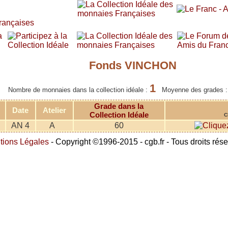
Fonds VINCHON
1
Nombre de monnaies dans la collection idéale :
Moyenne des grades 
Grade dans la
Date
Atelier
Collection Idéale
C
AN 4
A
60
tions Légales
- Copyright ©1996-2015 - cgb.fr - Tous droits rés