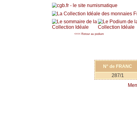
<<<< Retour au podium
N° de FRANC
287/1
Men