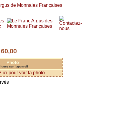
60,00
:
Photo
liquez sur l'appareil
ervés