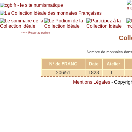
<<<< Retour au podium
Col
Nombre de monnaies dans l
N° de FRANC
Date
Atelier
206/51
1823
L
Mentions Légales
- Copyrigh