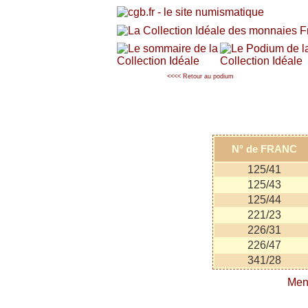
<<<< Retour au podium
N° de FRANC
125/41
125/43
125/44
221/23
226/31
226/47
341/28
Men