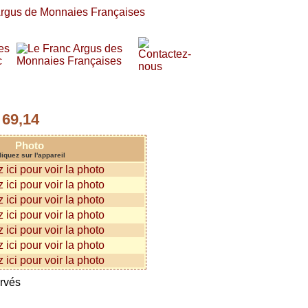
69,14
:
Photo
liquez sur l'appareil
ervés