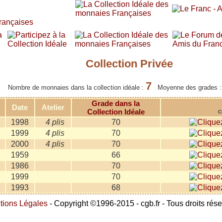
Collection Privée
7
Nombre de monnaies dans la collection idéale :
Moyenne des grades 
Grade dans la
Date
Atelier
Collection Idéale
C
1998
4 plis
70
1999
4 plis
70
2000
4 plis
70
1959
66
1986
70
1999
70
1993
68
tions Légales
- Copyright ©1996-2015 - cgb.fr - Tous droits rés