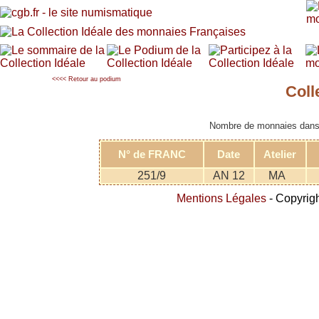
<<<< Retour au podium
Coll
Nombre de monnaies dans l
N° de FRANC
Date
Atelier
251/9
AN 12
MA
Mentions Légales
- Copyrigh