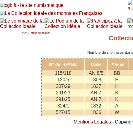
<<<< Retour au podium
Collect
Nombre de monnaies dans l
N° de FRANC
Date
Atelier
115/118
AN 8/5
BB
130/5
1808
H
207/29
1827
H
291/23
AN 7
K
291/25
AN 7
K
324/1
1832
A
527/15
1836
W
Mentions Légales
- Copyrigh