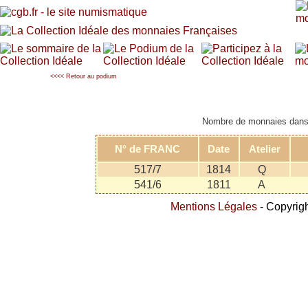
<<<< Retour au podium
Nombre de monnaies dans l
N° de FRANC
Date
Atelier
517/7
1814
Q
541/6
1811
A
Mentions Légales
- Copyrigh