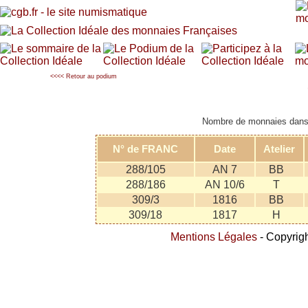
<<<< Retour au podium
Nombre de monnaies dans l
N° de FRANC
Date
Atelier
288/105
AN 7
BB
288/186
AN 10/6
T
309/3
1816
BB
309/18
1817
H
Mentions Légales
- Copyrigh