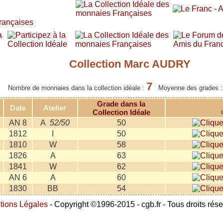
Collection Marc AUDRY
7
Nombre de monnaies dans la collection idéale :
Moyenne des grades 
Grade dans la
Date
Atelier
Collection Idéale
AN 8
A
52/50
50
1812
I
50
1810
W
58
1826
A
63
1841
W
62
AN 6
A
60
1830
BB
54
tions Légales
- Copyright ©1996-2015 - cgb.fr - Tous droits rés