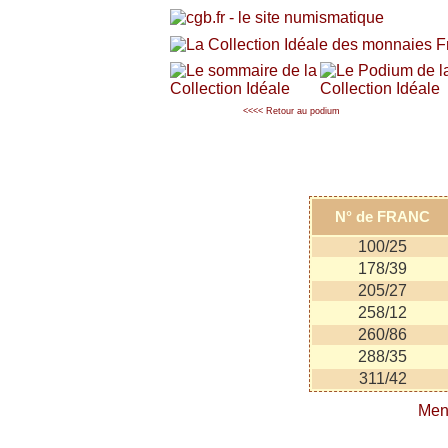
<<<< Retour au podium
N° de FRANC
100/25
178/39
205/27
258/12
260/86
288/35
311/42
Men