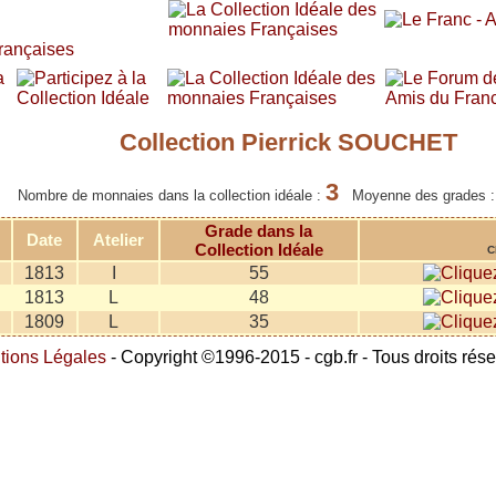
Collection Pierrick SOUCHET
3
Nombre de monnaies dans la collection idéale :
Moyenne des grades 
Grade dans la
Date
Atelier
Collection Idéale
C
1813
I
55
1813
L
48
1809
L
35
tions Légales
- Copyright ©1996-2015 - cgb.fr - Tous droits rés