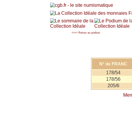
<<<< Retour au podium
N° de FRANC
178/54
178/56
205/6
Men