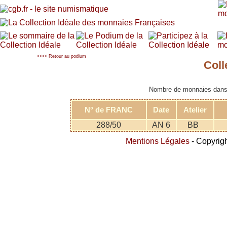
<<<< Retour au podium
Coll
Nombre de monnaies dans l
N° de FRANC
Date
Atelier
288/50
AN 6
BB
Mentions Légales
- Copyrigh