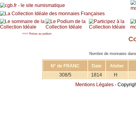
<<<< Retour au podium
Co
Nombre de monnaies dans l
N° de FRANC
Date
Atelier
308/5
1814
H
Mentions Légales
- Copyrigh