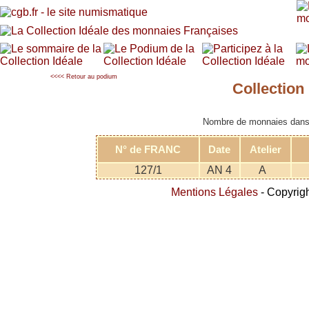
<<<< Retour au podium
Collectio
Nombre de monnaies dans l
N° de FRANC
Date
Atelier
127/1
AN 4
A
Mentions Légales
- Copyrigh