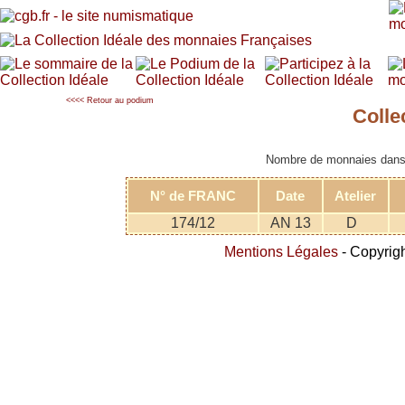
<<<< Retour au podium
Coll
Nombre de monnaies dans l
N° de FRANC
Date
Atelier
174/12
AN 13
D
Mentions Légales
- Copyrigh