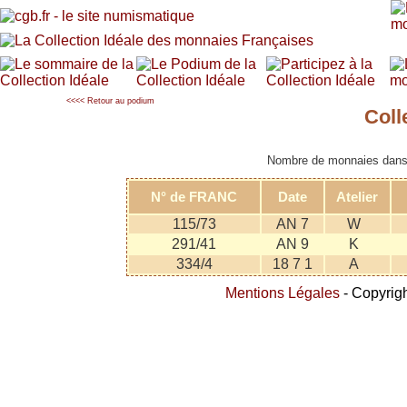
<<<< Retour au podium
Coll
Nombre de monnaies dans l
N° de FRANC
Date
Atelier
115/73
AN 7
W
291/41
AN 9
K
334/4
18 7 1
A
Mentions Légales
- Copyrigh