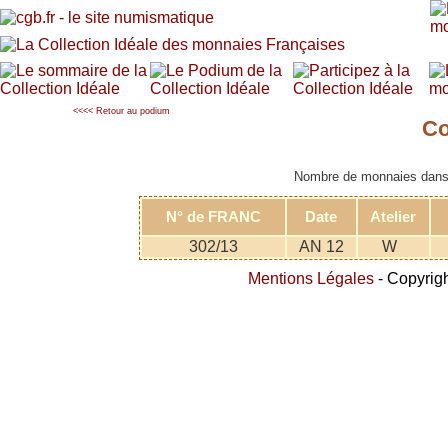
<<<< Retour au podium
Co
Nombre de monnaies dans l
N° de FRANC
Date
Atelier
302/13
AN 12
W
Mentions Légales
- Copyrigh