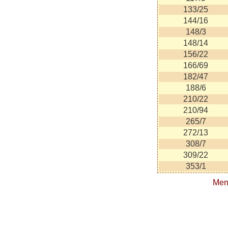
133/25
144/16
148/3
148/14
156/22
166/69
182/47
188/6
210/22
210/94
265/7
272/13
308/7
309/22
353/1
Men