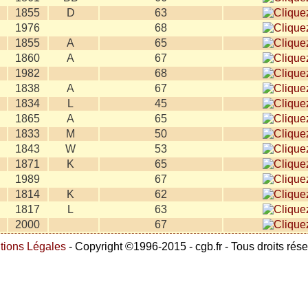
1855
D
63
1976
68
1855
A
65
1860
A
67
1982
68
1838
A
67
1834
L
45
1865
A
65
1833
M
50
1843
W
53
1871
K
65
1989
67
1814
K
62
1817
L
63
2000
67
tions Légales
- Copyright ©1996-2015 - cgb.fr - Tous droits rés