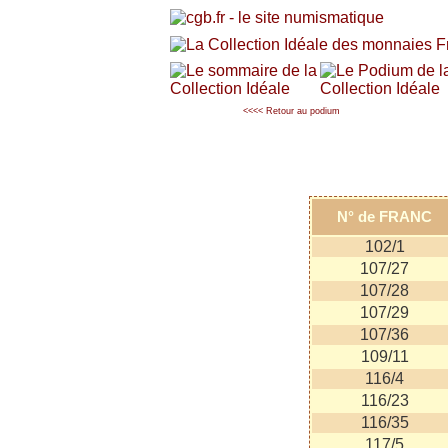
<<<< Retour au podium
N° de FRANC
102/1
107/27
107/28
107/29
107/36
109/11
116/4
116/23
116/35
117/5