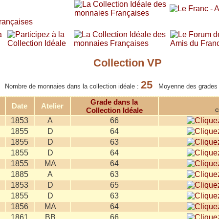
Collection VP
25
Nombre de monnaies dans la collection idéale :
Moyenne des grades
Grade dans la
Date
Atelier
Collection Idéale
C
1853
A
66
1855
D
64
1855
D
63
1855
D
64
1855
MA
64
1885
A
63
1853
D
65
1855
D
63
1856
MA
64
1861
BB
66