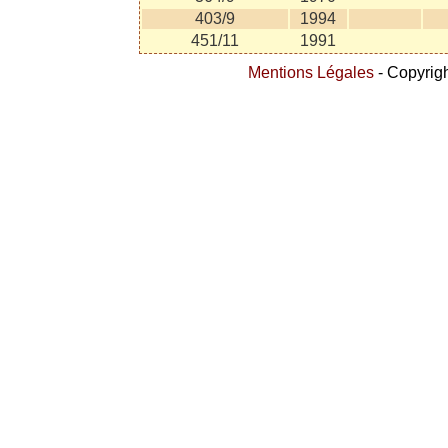
403/9
1994
451/11
1991
Mentions Légales
- Copyrigh