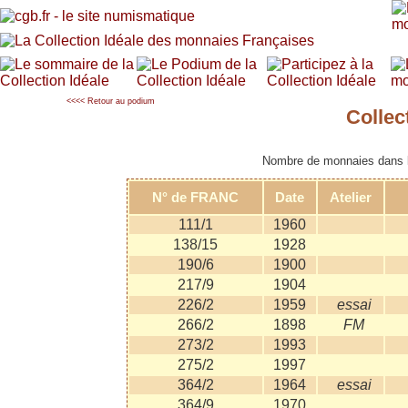
<<<< Retour au podium
Colle
Nombre de monnaies dans la
N° de FRANC
Date
Atelier
111/1
1960
138/15
1928
190/6
1900
217/9
1904
226/2
1959
essai
266/2
1898
FM
273/2
1993
275/2
1997
364/2
1964
essai
364/9
1970