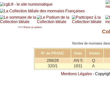
<<<< Retour au podium
Col
Nombre de monnaies dans l
N° de FRANC
Date
Atelier
288/28
AN 5
Q
320/1
1831
A
Mentions Légales
- Copyrigh