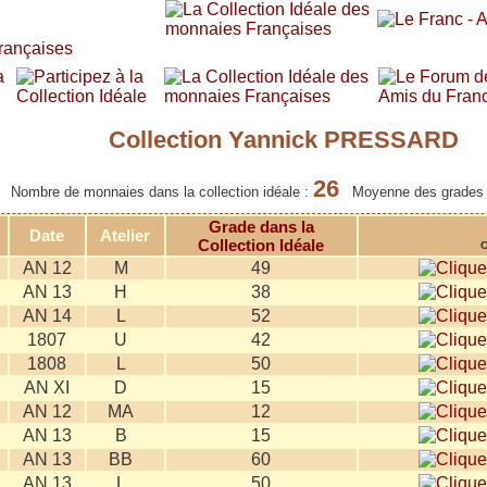
Collection Yannick PRESSARD
26
Nombre de monnaies dans la collection idéale :
Moyenne des grades
Grade dans la
Date
Atelier
Collection Idéale
C
AN 12
M
49
AN 13
H
38
AN 14
L
52
1807
U
42
1808
L
50
AN XI
D
15
AN 12
MA
12
AN 13
B
15
AN 13
BB
60
AN 13
L
50