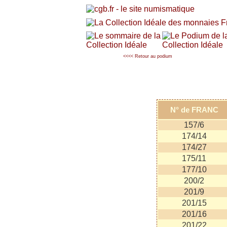
<<<< Retour au podium
N° de FRANC
157/6
174/14
174/27
175/11
177/10
200/2
201/9
201/15
201/16
201/22