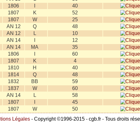
1806
I
40
1807
K
52
1807
W
25
AN 12
Q
48
AN 12
L
10
AN 14
I
12
AN 14
MA
35
1806
I
60
1807
K
4
1810
H
40
1814
Q
48
1832
BB
59
1837
W
60
AN 14
L
58
1807
I
45
1807
W
50
tions Légales
- Copyright ©1996-2015 - cgb.fr - Tous droits rés