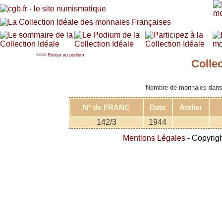
<<<< Retour au podium
Colle
Nombre de monnaies dans l
N° de FRANC
Date
Atelier
142/3
1944
Mentions Légales
- Copyrigh