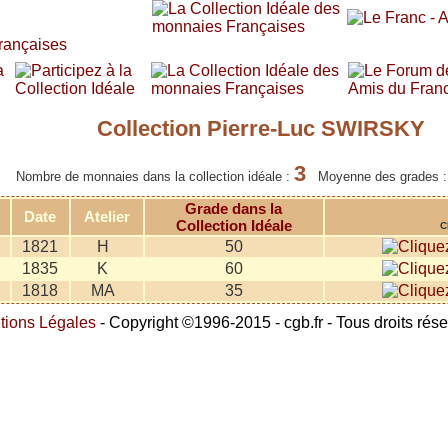
Collection Pierre-Luc SWIRSKY
3
Nombre de monnaies dans la collection idéale :
Moyenne des grades 
Grade dans la
Date
Atelier
Collection Idéale
C
1821
H
50
1835
K
60
1818
MA
35
tions Légales
- Copyright ©1996-2015 - cgb.fr - Tous droits rés