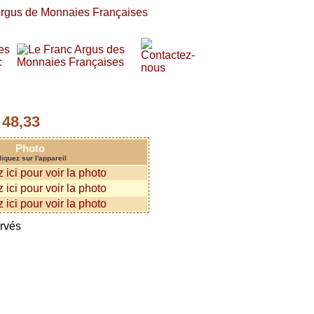
48,33
:
Photo
liquez sur l'appareil
ervés