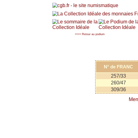
<<<< Retour au podium
N° de FRANC
257/33
260/47
309/36
Men