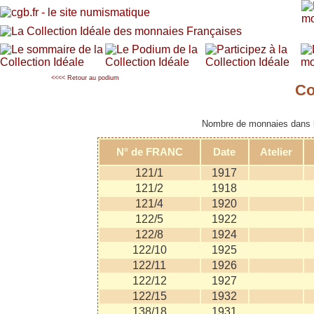
<<<< Retour au podium
Co
Nombre de monnaies dans la
N° de FRANC
Date
Atelier
121/1
1917
121/2
1918
121/4
1920
122/5
1922
122/8
1924
122/10
1925
122/11
1926
122/12
1927
122/15
1932
138/18
1931