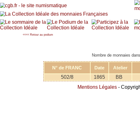
<<<< Retour au podium
Nombre de monnaies dans l
N° de FRANC
Date
Atelier
502/8
1865
BB
Mentions Légales
- Copyrigh