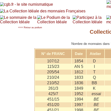
<<<< Retour au podium
Collect
Nombre de monnaies dans la
N° de FRANC
Date
Atelier
107/12
1854
D
115/23
AN 5
I
205/54
1812
T
210/24
1833
Q
210/52
1836
BB
261/3
1849
K
425/7
1952
essai
451/15
1994
BE
451/20
1997
BE
451/21
1998
BE