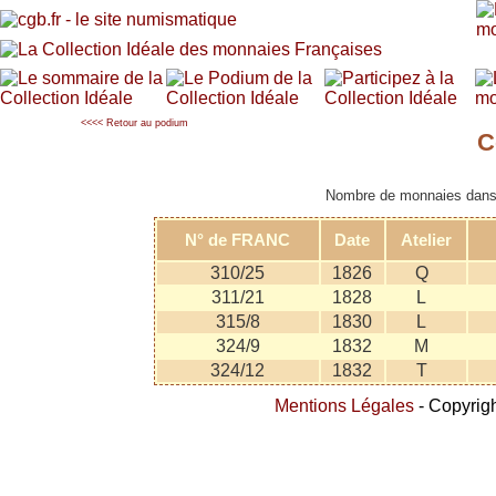
<<<< Retour au podium
C
Nombre de monnaies dans l
N° de FRANC
Date
Atelier
310/25
1826
Q
311/21
1828
L
315/8
1830
L
324/9
1832
M
324/12
1832
T
Mentions Légales
- Copyrigh