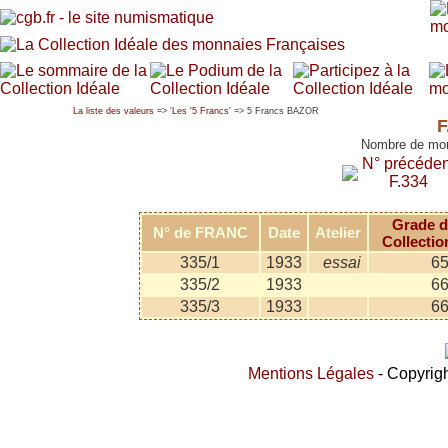
La liste des valeurs
=> '
Les '5 Francs'
=> 5 Francs BAZOR
F
Nombre de mon
N° précéden
F.334
Grade d
N° de FRANC
Date
Atelier
Collectio
335/1
1933
essai
6
335/2
1933
6
335/3
1933
6
Mentions Légales
- Copyrigh