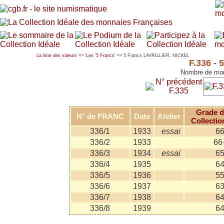
La liste des valeurs
=> '
Les '5 Francs'
=> 5 Francs LAVRILLIER, NICKEL
F.336 -
Nombre de mon
N° précédent
F.335
Grade d
N° de FRANC
Date
Atelier
Collectio
336/1
1933
essai
6
336/2
1933
66
336/3
1934
essai
6
336/4
1935
6
336/5
1936
5
336/6
1937
6
336/7
1938
6
336/8
1939
6