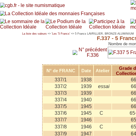
La liste des valeurs
=> '
Les '5 Francs'
=> 5 Francs LAVRILLIER, BRONZE-ALUMINIUM
F.337 - 5 Fra
Nombre de mon
N° précédent
F.336
Grade d
N° de FRANC
Date
Atelier
Collectio
337/1
1938
6
337/2
1939
essai
6
337/3
1939
6
337/4
1940
6
337/5
1945
6
337/6
1945
C
65
337/7
1946
6
337/8
1946
C
6
337/9
1947
6